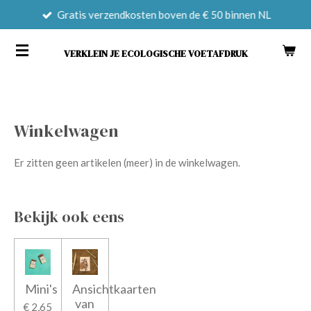
Gratis verzendkosten boven de € 50 binnen NL
Ga
direct
naar
VERKLEIN JE ECOLOGISCHE VOETAFDRUK
de
hoofdinhoud
Winkelwagen
Er zitten geen artikelen (meer) in de winkelwagen.
Bekijk ook eens
Mini's
Ansichtkaarten
van
€ 2,65