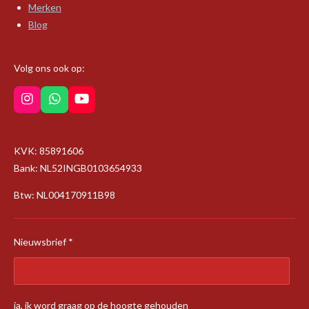
Merken
Blog
Volg ons ook op:
I
W
Y
n
h
o
s
a
u
t
t
T
KVK: 85891606
a
s
u
g
A
b
Bank: NL52INGB0103654933
r
p
e
a
p
Btw: NL004170911B98
m
Nieuwsbrief *
ja, ik word graag op de hoogte gehouden